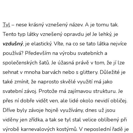
Tyl
– nese krásný vznešený název. A je tomu tak.
Tento typ látky vznešený opravdu je! Je lehký, je
vzdušný
, je elastický. Víte, na co se tato látka nejvíce
používá? Především na výrobu svatebních a
společenských šatů. Je úžasná právě v tom, že jí lze
sehnat v mnoha barvách nebo s glittery. Důležité je
také zmínit, že naprosto skvělé využití má jako
svatební závoj. Protože má zajímavou strukturu. Je
přes ní dobře vidět ven, ale lidé okolo nevidí obličej.
Dříve byly závoje hojně využívány, dnes už jsou
viděny jen zřídka, a tak se tyl stal velice oblíbený při
výrobě karnevalových kostýmů. V neposlední řadě je