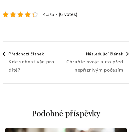
4.3/5 - (6 votes)
Navigace
Předchozí článek
Následující článek
Kde sehnat vše pro
Chraňte svoje auto před
příspěvku
dítě?
nepříznivým počasím
Podobné příspěvky