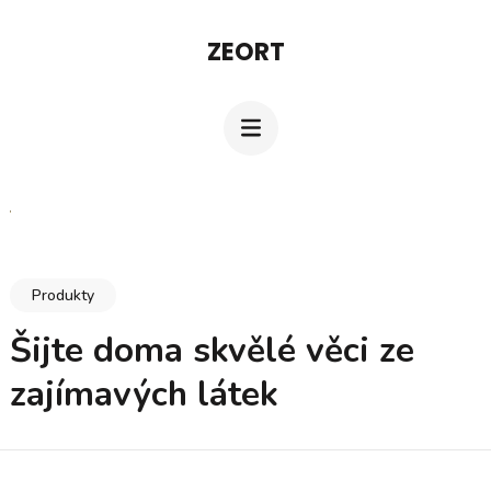
Přeskočit
ZEORT
na
obsah
(stiskněte
Enter)
Produkty
Šijte doma skvělé věci ze
zajímavých látek