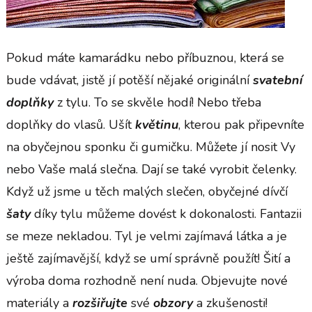
Pokud máte kamarádku nebo příbuznou, která se
bude vdávat, jistě jí potěší nějaké originální
svatební
doplňky
z tylu. To se skvěle hodí! Nebo třeba
doplňky do vlasů. Ušít
květinu
, kterou pak připevníte
na obyčejnou sponku či gumičku. Můžete jí nosit Vy
nebo Vaše malá slečna. Dají se také vyrobit čelenky.
Když už jsme u těch malých slečen, obyčejné dívčí
šaty
díky tylu můžeme dovést k dokonalosti. Fantazii
se meze nekladou. Tyl je velmi zajímavá látka a je
ještě zajímavější, když se umí správně použít! Šití a
výroba doma rozhodně není nuda. Objevujte nové
materiály a
rozšiřujte
své
obzory
a zkušenosti!