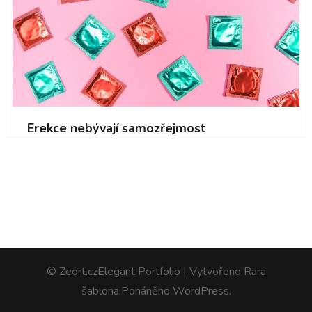
Erekce nebývají samozřejmost
© Zeort.cz
Elegant Portfolio | Vytvořeno
Rara
šablona
.Poháněno
WordPress
.