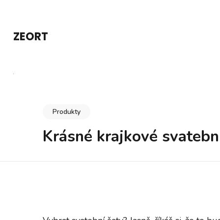
Přeskočit
na
ZEORT
obsah
(stiskněte
Enter)
Produkty
Krásné krajkové svatebn