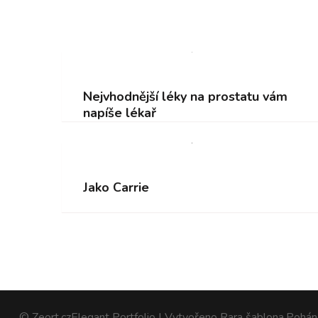
Nejvhodnější léky na prostatu vám
napíše lékař
Jako Carrie
© Zeort.cz
Elegant Portfolio | Vytvořeno
Rara šablona
.Pohá