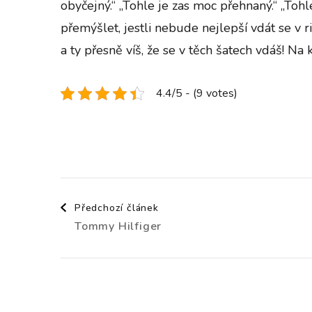
obyčejný.“ „Tohle je zas moc přehnaný.“ „Toh
přemýšlet, jestli nebude nejlepší vdát se v ri
a ty přesně víš, že se v těch šatech vdáš! Na k
4.4/5 - (9 votes)
Navigace
Předchozí článek
Tommy Hilfiger
příspěvku