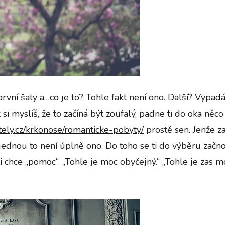
vní šaty a…co je to? Tohle fakt není ono. Další? Vypadáš
 si myslíš, že to začíná být zoufalý, padne ti do oka něco
tely.cz/krkonose/romanticke-pobyty/
prostě sen. Jenže zas
najednou to není úplně ono.
Do toho se ti do výběru zač
i chce „pomoc“. „Tohle je moc obyčejný.“ „Tohle je zas m