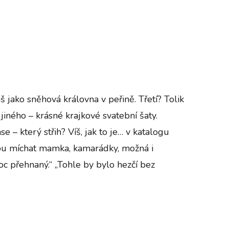
 jako sněhová královna v peřině. Třetí? Tolik
 jiného – krásné krajkové svatební šaty.
e – který střih? Víš, jak to je… v katalogu
nou míchat mamka, kamarádky, možná i
oc přehnaný.“ „Tohle by bylo hezčí bez