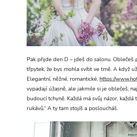
Pak přijde den D – jdeš do salonu. Oblečeš pr
třpytek, že bys mohla svítit ve tmě. A když už
Elegantní, něžné, romantické,
https://www.ho
vypadají úžasně, ale jakmile si je oblečeš, 
budoucí tchyně. Každá má svůj názor, každá t
rukávů.“ A ty tam stojíš a posloucháš.