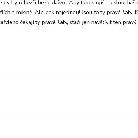
le by bylo hezčí bez rukávů.“ A ty tam stojíš, poslouchá
flích a mikině. Ale pak najednou! Jsou to ty pravé šaty. 
aždého čekají ty pravé šaty, stačí jen navštívit ten pravý