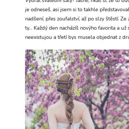
Vybrat svatební šaty? Jasně, říkáš si, že to 
je odneseš, asi jsem si to takhle představova
nadšení, přes zoufalství, až po slzy štěstí.
Ze 
ty… Každý den nacházíš novýho favorita a už si 
neexistujou a třetí bys musela objednat z dr