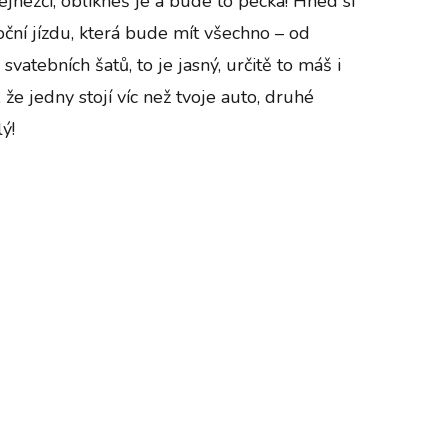
ejhezčí, oblíkneš je a bude to pecka! Hned si
moční jízdu, která bude mít všechno – od
svatebních šatů, to je jasný, určitě to máš i
, že jedny stojí víc než tvoje auto, druhé
ý!