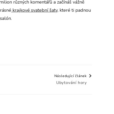
š milion různých komentářů a začínáš vážně
Krásné
krajkové svatební šaty,
které ti padnou
 salón.
Následující článek
Ubytování hory