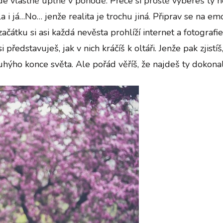
bude vlastně úplně v pohodě. Přece si prostě vybereš ty n
la i já…No… jenže realita je trochu jiná. Připrav se na e
začátku si asi každá nevěsta prohlíží internet a fotografie 
představuješ, jak v nich kráčíš k oltáři. Jenže pak zjistíš
uhýho konce světa. Ale pořád věříš, že najdeš ty dokonal