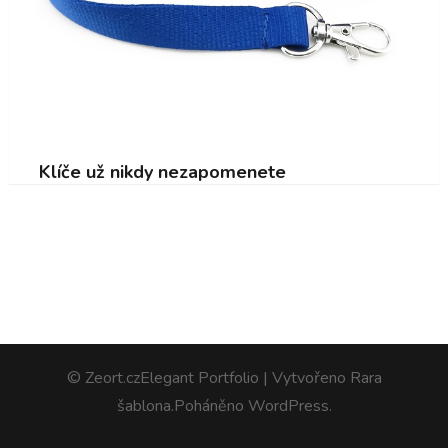
Klíče už nikdy nezapomenete
© Zeort.cz
Elegant Portfolio | Vytvořeno
Rara
šablona
.Poháněno
WordPress
.