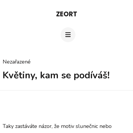
Přeskočit
ZEORT
na
obsah
(stiskněte
Enter)
Nezařazené
Květiny, kam se podíváš!
Taky zastáváte názor, že motiv slunečnic nebo