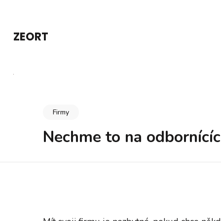
Přeskočit
na
ZEORT
obsah
(stiskněte
Enter)
Firmy
Nechme to na odbornící