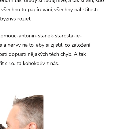
m tak, úřady si žádají své, a tak si ten, kdo
všechno to papírování, všechny náležitosti,
byznys rozjet.
lomouc-antonin-stanek-starosta-je-
a nervy na to, aby si zjistil, co založení
sti dopustí nějakých těch chyb. A tak
 s.r.o. za kohokoliv z nás.