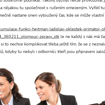
o soukromě podnikat. Takový byznys nelze provozovat jeno
eba nějakou tu společnost s ručením omezeným. Vyřídí tu 
onečně nastane onen vytoužený čas, kde se může vlastní 
kumulace-funkci-hejtman-ladislav-oklestek-primator-o
4_360211_olomouc-zpravy_stk
le ne každý z nás má čas 
i to nechce komplikovat třeba ještě tím, že se z neznalo
kdyby tu nebyli i odborníci, kteří jsou připraveni založit