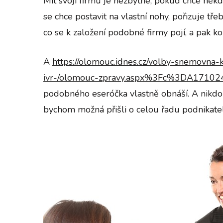
Mít svoji firmu je nezbytné, pokud chce někd
se chce postavit na vlastní nohy, pořizuje tř
co se k založení podobné firmy pojí, a pak k
A
https://olomouc.idnes.cz/volby-snemovna-
ivr-/olomouc-zpravy.aspx%3Fc%3DA17102
podobného eseróčka vlastně obnáší. A nikdo s
bychom možná přišli o celou řadu podnikatelů, 