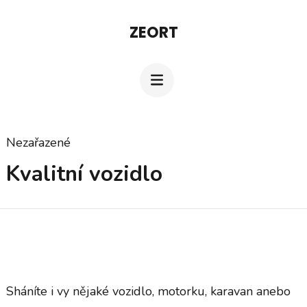
Přeskočit
ZEORT
na
obsah
(stiskněte
Enter)
Nezařazené
Kvalitní vozidlo
Sháníte i vy nějaké vozidlo, motorku, karavan anebo