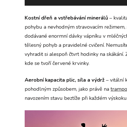
Kostní dřeň
a vstřebávání minerálů
– kvalit
pohybu a nevhodným stravovacím režimem, sp
dodávané enormní dávky vápníku v mléčných v
tělesný pohyb a pravidelné cvičení. Nemusíte
vyhradit si alespoň čtvrt hodinky na skákání.
kde se tvoří červené krvinky.
Aerobní kapacita plic, síla a výdrž
– vitální 
pohodlným způsobem, jako právě na
trampo
navozením stavu beztíže při každém výskoku