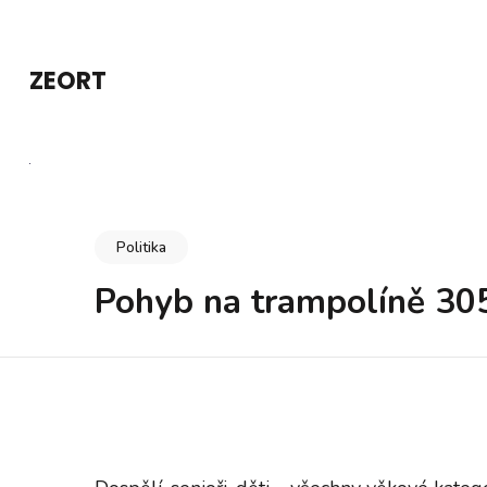
Přeskočit
na
ZEORT
obsah
(stiskněte
Enter)
Politika
Pohyb na trampolíně 30