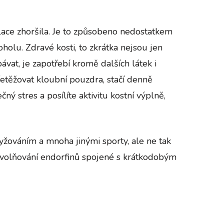
ulace zhoršila. Je to způsobeno nedostatkem
lu. Zdravé kosti, to zkrátka nejsou jen
at, je zapotřebí kromě dalších látek i
řetěžovat kloubní pouzdra, stačí denně
ý stres a posílíte aktivitu kostní výplně,
 lyžováním a mnoha jinými sporty, ale ne tak
 uvolňování endorfinů spojené s krátkodobým