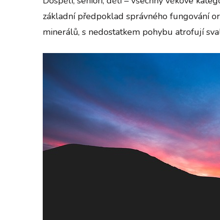
Dospělí, senioři, děti – všechny věkové kateg
základní předpoklad správného fungování org
minerálů, s nedostatkem pohybu atrofují sva