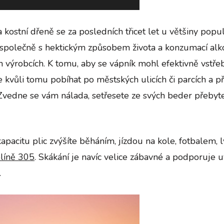
a kostní dřeně se za posledních třicet let u většiny pop
olečně s hektickým způsobem života a konzumací alkoho
ýrobcích. K tomu, aby se vápník mohl efektivně vstřebáv
 kvůli tomu pobíhat po městských ulicích či parcích a p
 Zvedne se vám nálada, setřesete ze svých beder přebytečn
kapacitu plic zvýšíte běháním, jízdou na kole, fotbalem,
líně 305
. Skákání je navíc velice zábavné a podporuje
.