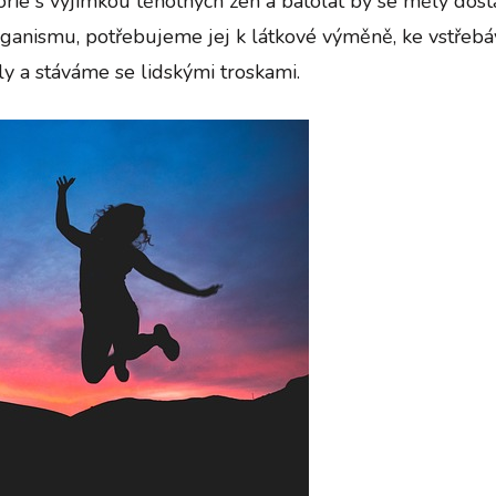
orie s výjimkou těhotných žen a batolat by se měly dost
anismu, potřebujeme jej k látkové výměně, ke vstřebáván
ly a stáváme se lidskými troskami.