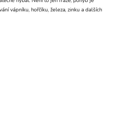
atečně hýbat. Není to jen fráze, pohyb je
í vápníku, hořčíku, železa, zinku a dalších