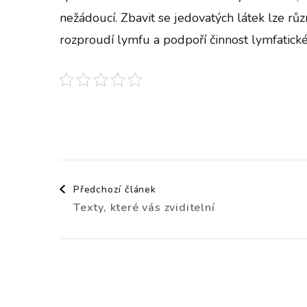
nežádoucí. Zbavit se jedovatých látek lze r
rozproudí lymfu a podpoří činnost lymfatick
Navigace
Předchozí článek
Texty, které vás zviditelní
příspěvku