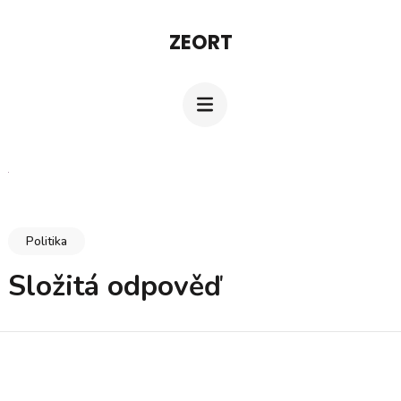
Přeskočit
ZEORT
na
obsah
(stiskněte
Enter)
Politika
Složitá odpověď