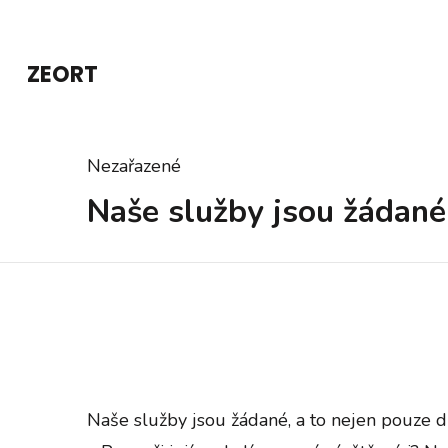
Přeskočit
na
ZEORT
obsah
(stiskněte
Enter)
Nezařazené
Naše služby jsou žádané
Naše služby jsou žádané, a to nejen pouze dí