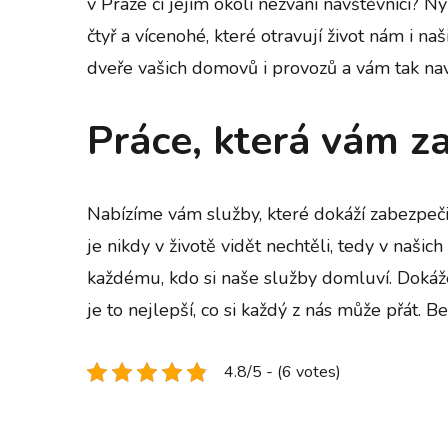
v Praze či jejím okolí nezvaní návštěvníci?
čtyř a vícenohé, které otravují život nám i n
dveře vašich domovů i provozů a vám tak navr
Práce, která vám 
Nabízíme vám služby, které dokáží zabezpečit
je nikdy v životě vidět nechtěli, tedy v naši
každému, kdo si naše služby domluví. Dokáže
je to nejlepší, co si každý z nás může přát.
4.8/5 - (6 votes)