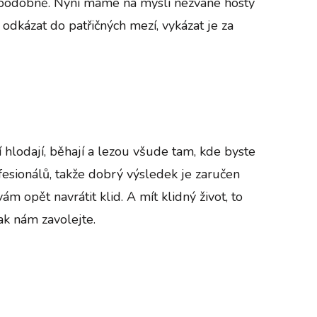
ak podobně. Nyní máme na mysli nezvané hosty
 odkázat do patřičných mezí, vykázat je za
 hlodají, běhají a lezou všude tam, kde byste
esionálů, takže dobrý výsledek je zaručen
opět navrátit klid. A mít klidný život, to
ak nám zavolejte.