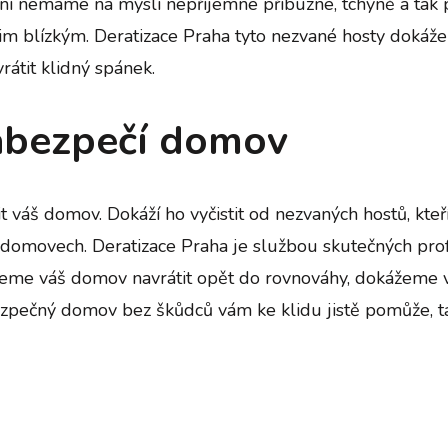
 Nyní nemáme na mysli nepříjemné příbuzné, tchýně a t
ašim blízkým. Deratizace Praha tyto nezvané hosty dokáže
átit klidný spánek.
zabezpečí domov
 váš domov. Dokáží ho vyčistit od nezvaných hostů, kteří
ch domovech.
Deratizace Praha
je službou skutečných prof
me váš domov navrátit opět do rovnováhy, dokážeme vám 
 Bezpečný domov bez škůdců vám ke klidu jistě pomůže, t