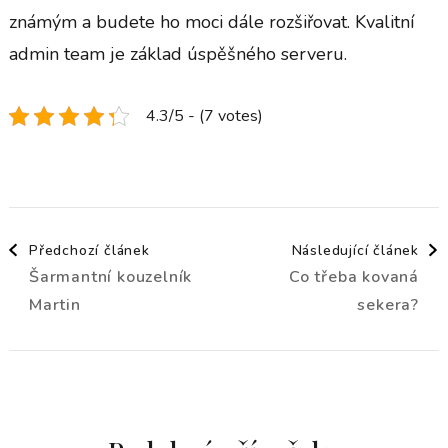
známým a budete ho moci dále rozšiřovat. Kvalitní
admin team je základ úspěšného serveru.
4.3/5 - (7 votes)
Navigace
Předchozí článek
Následující článek
Šarmantní kouzelník
Co třeba kovaná
příspěvku
Martin
sekera?