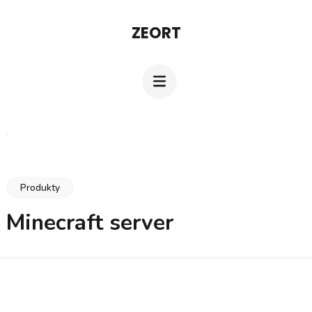
Přeskočit
ZEORT
na
obsah
(stiskněte
Enter)
Produkty
Minecraft server