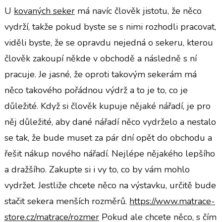
U
kovaných seker
má navíc člověk jistotu, že něco
vydrží, takže pokud byste se s nimi rozhodli pracovat,
viděli byste, že se opravdu nejedná o sekeru, kterou
člověk zakoupí někde v obchodě a následně s ní
pracuje.
Je jasné, že oproti takovým sekerám má
něco takového pořádnou výdrž a to je to, co je
důležité.
Když si člověk kupuje nějaké nářadí, je pro
něj důležité, aby dané nářadí něco vydrželo a nestalo
se tak, že bude muset za pár dní opět do obchodu a
řešit nákup nového nářadí. Nejlépe nějakého lepšího
a dražšího.
Zakupte si i vy to, co by vám mohlo
vydržet.
Jestliže chcete něco na výstavku, určitě bude
stačit sekera menších rozměrů.
https://www.matrace-
store.cz/matrace/rozmer
Pokud ale chcete něco, s čím