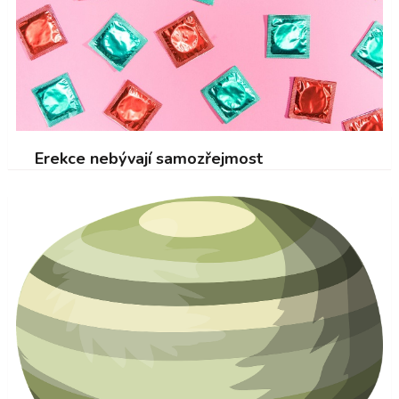
Erekce nebývají samozřejmost