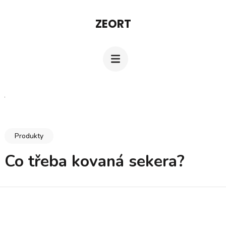
Přeskočit
ZEORT
na
obsah
(stiskněte
Enter)
Produkty
Co třeba kovaná sekera?