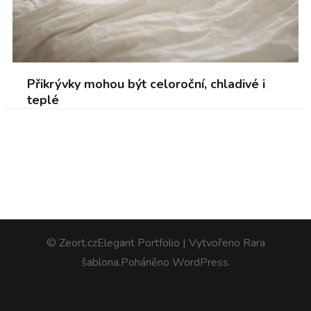
Přikrývky mohou být celoroční, chladivé i
teplé
© Zeort.cz
Elegant Portfolio | Vytvořeno
Rara
šablona
.Poháněno
WordPress
.