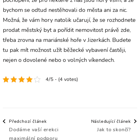
bychom se odtud nestěhovali do města ani za nic.
Možná, že vám hory natolik učarují, že se rozhodnete
prodat městský byt a pořídit nemovitost právě zde,
třeba zrovna na mariánské hoře v Jizerkách. Budete
tu pak mít možnost užít běžecké vybavení častěji,
nejen o dovolené nebo o volných víkendech.
4/5 - (4 votes)
Navigace
Předchozí článek
Následující článek
Dodáme vaší erekci
Jak to skončí?
příspěvku
maximální podporu