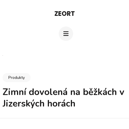
Přeskočit
ZEORT
na
obsah
(stiskněte
Enter)
Produkty
Zimní dovolená na běžkách v
Jizerských horách