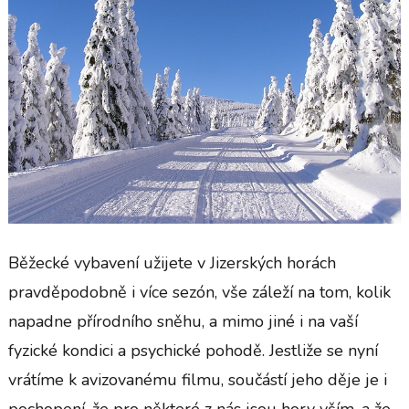
Běžecké vybavení užijete v Jizerských horách
pravděpodobně i více sezón, vše záleží na tom, kolik
napadne přírodního sněhu, a mimo jiné i na vaší
fyzické kondici a psychické pohodě. Jestliže se nyní
vrátíme k avizovanému filmu, součástí jeho děje je i
pochopení, že pro některé z nás jsou hory vším, a že