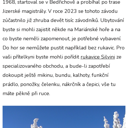
1968, startoval se v Bedřichově a probíhal po trase
Jizerské magistrály. V roce 2023 se tohoto závodu
zúčastnilo již zhruba devět tisíc závodníků.
Ubytování
byste si mohli zajistit někde na Mariánské hoře a na
co byste neměli zapomenout, je potřebné vybavení.
Do hor se nemůžete pustit například bez rukavic. Pro
vaši přítelkyni byste mohli pořídit
rukavice Silvini
ze
specializovaného obchodu, a bude-li zapotřebí
dokoupit ještě mikinu, bundu, kalhoty, funkční
prádlo, ponožky, čelenku, nákrčník a čepici, vše tu
máte pěkně při ruce.