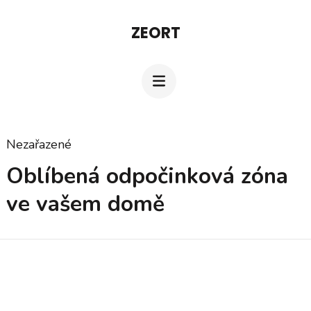
Přeskočit
ZEORT
na
obsah
(stiskněte
Enter)
Nezařazené
Oblíbená odpočinková zóna
ve vašem domě