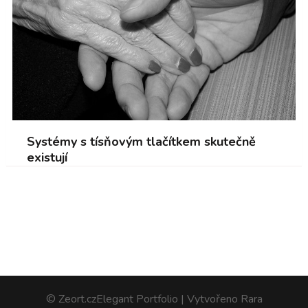
Systémy s tísňovým tlačítkem skutečně
existují
© Zeort.cz
Elegant Portfolio | Vytvořeno
Rara