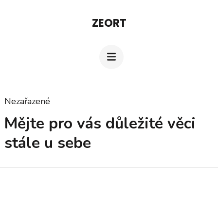
Přeskočit
ZEORT
na
obsah
(stiskněte
Enter)
Nezařazené
Mějte pro vás důležité věci
stále u sebe