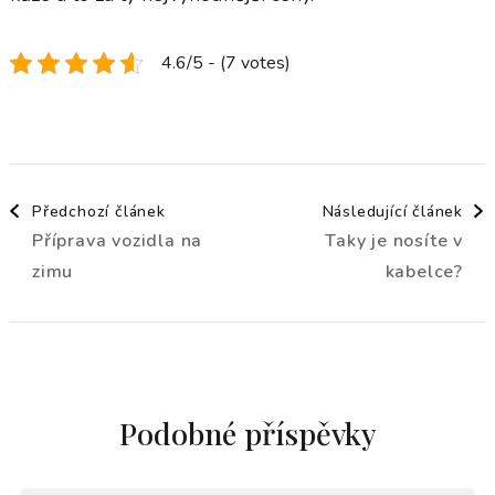
4.6/5 - (7 votes)
Navigace
Předchozí článek
Následující článek
Příprava vozidla na
Taky je nosíte v
příspěvku
zimu
kabelce?
Podobné příspěvky