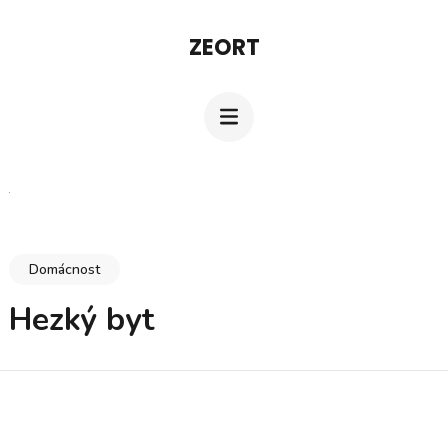
Přeskočit
ZEORT
na
obsah
(stiskněte
Enter)
Domácnost
Hezký byt