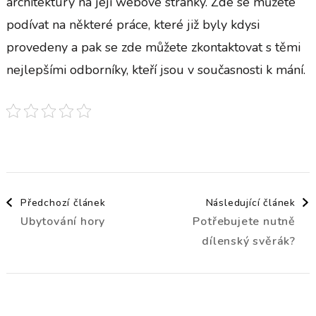
architektury na její webové stránky. Zde se můžete
podívat na některé práce, které již byly kdysi
provedeny a pak se zde můžete zkontaktovat s těmi
nejlepšími odborníky, kteří jsou v současnosti k mání.
Navigace
Předchozí článek
Následující článek
Ubytování hory
Potřebujete nutně
příspěvku
dílenský svěrák?