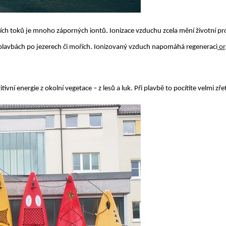
ních toků je mnoho záporných iontů. Ionizace vzduchu zcela mění životní pro
i plavbách po jezerech či mořích. Ionizovaný vzduch napomáhá regeneraci
or
vní energie z okolní vegetace – z lesů a luk. Při plavbě to pocítíte velmi zřet