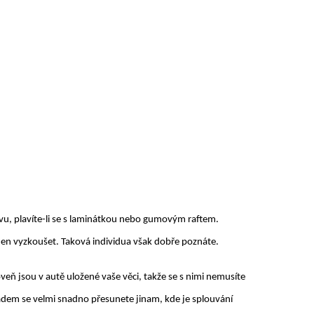
u, plavíte-li se s laminátkou nebo gumovým raftem.
o jen vyzkoušet. Taková individua však dobře poznáte.
veň jsou v autě uložené vaše věci, takže se s nimi nemusíte
pádem se velmi snadno přesunete jinam, kde je splouvání