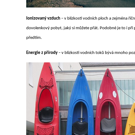
Ionizovaný vzduch
– v blízkosti vodních ploch a zejména říč
dovolenkový pobyt, jaký si můžete přát. Podobné je to i př
předtím.
Energie z přírody
– v blízkosti vodních toků bývá mnoho poziti