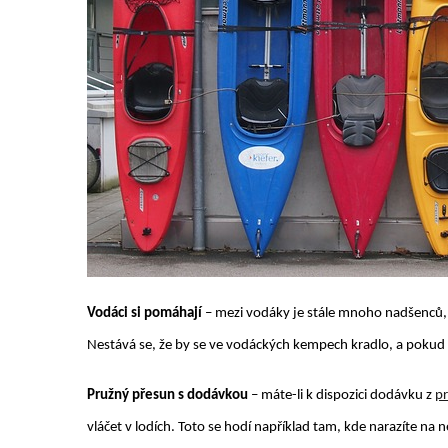
Vodáci si pomáhají
– mezi vodáky je stále mnoho nadšenců,
Nestává se, že by se ve vodáckých kempech kradlo, a pokud ano
Pružný přesun s dodávkou
– máte-li k dispozici dodávku z
p
vláčet v lodích. Toto se hodí například tam, kde narazíte n