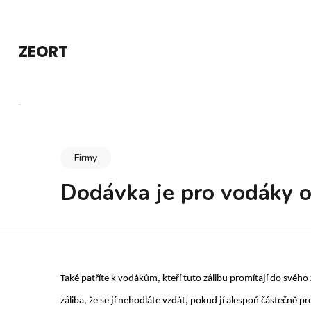
Přeskočit
na
ZEORT
obsah
(stiskněte
Enter)
Firmy
Dodávka je pro vodáky
Také patříte k vodákům, kteří tuto zálibu promítají do svého 
záliba, že se jí nehodláte vzdát, pokud jí alespoň částečně