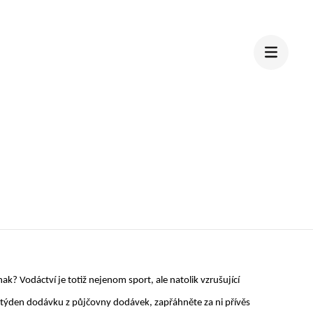
ak? Vodáctví je totiž nejenom sport, ale natolik vzrušující
na týden dodávku z půjčovny dodávek, zapřáhněte za ni přívěs