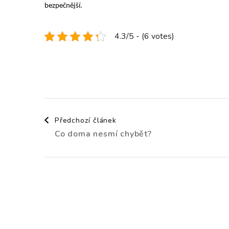
bezpečnější.
4.3/5 - (6 votes)
Navigace
Předchozí článek
Co doma nesmí chybět?
příspěvku