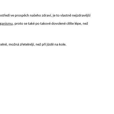
středí ve prospěch našeho zdraví, je to vlastně nejzdravější
ganismu
, proto se také po takové dovolené cítíte lépe, než
elně, možná zřetelněji, než při jízdě na kole.