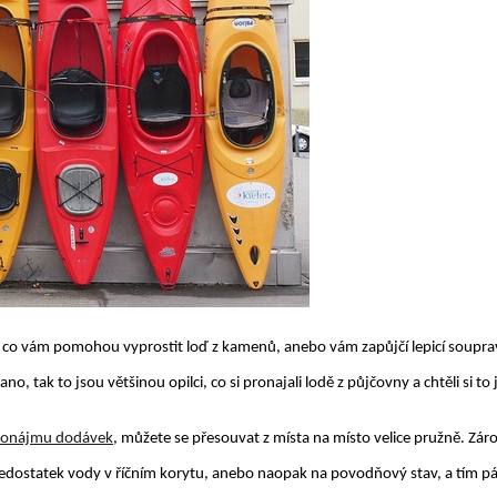
 co vám pomohou vyprostit loď z kamenů, anebo vám zapůjčí lepicí souprav
, tak to jsou většinou opilci, co si pronajali lodě z půjčovny a chtěli si t
ronájmu dodávek
, můžete se přesouvat z místa na místo velice pružně. Záro
a nedostatek vody v říčním korytu, anebo naopak na povodňový stav, a tím 