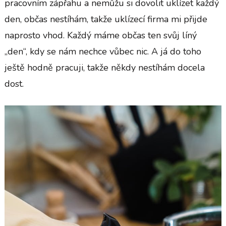
pracovním zápřahu a nemůžu si dovolit uklízet každý
den, občas nestíhám, takže uklízecí firma mi přijde
naprosto vhod. Každý máme občas ten svůj líný
„den“, kdy se nám nechce vůbec nic. A já do toho
ještě hodně pracuji, takže někdy nestíhám docela
dost.