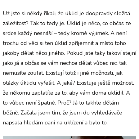
Už jste si někdy říkali, že úklid je doopravdy složitá
záležitost? Tak to tedy je. Úklid je něco, co občas ze
srdce každý nesnáší – tedy kromě výjimek. A není
trochu od věci si ten úklid zpříjemnit a místo toho
jakoby dělat něco jiného. Pokud jste taky takoví stejní
jako já a občas se vám nechce dělat vůbec nic, tak
nemusíte zoufat. Existují totiž i jiné možnosti, jak
otázky úklidu vyřešit. A jaké? Existuje ještě možnost,
že někomu zaplatíte za to, aby vám doma uklidil. A
to vůbec není špatné. Proč? Já to takhle dělám
běžně. Začala jsem tím, že jsem do vyhledávače
napsala hledám paní na uklízení a bylo to.