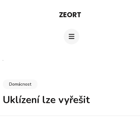
Přeskočit
ZEORT
na
obsah
(stiskněte
Enter)
Domácnost
Uklízení lze vyřešit