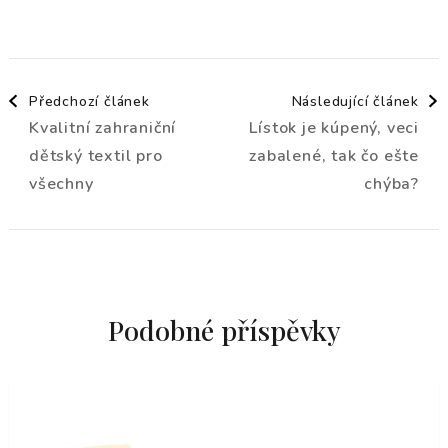
Navigace
Předchozí článek
Následující článek
Kvalitní zahraniční
Lístok je kúpený, veci
příspěvku
dětský textil pro
zabalené, tak čo ešte
všechny
chýba?
Podobné příspěvky