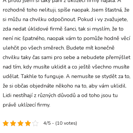
A proto jsem si taky paní z uklízecí firmy najala. A
rozhodně toho nelituji, spíše naopak. Jsem šťastná, že
si můžu na chvilku odpočinout. Pokud i vy zvažujete,
zda nedat úklidové firmě šanci, tak si myslím, že to
není nic špatného, naopak vám to pomůže hodně věcí
ulehčit po všech směrech. Budete mít konečně
chvilku taky čas sami pro sebe a nebudete přemýšlet
nad tím, kdy musíte uklidit a co ještě všechno musíte
udělat. Takhle to funguje. A nemusíte se stydět za to,
že si občas objednáte někoho na to, aby vám uklidil.
Lidi nestíhají z různých důvodů a od toho jsou tu
právě uklízecí firmy.
4/5 - (10 votes)