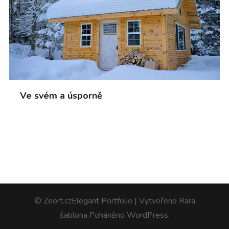
Ve svém a úsporně
© Zeort.cz
Elegant Portfolio | Vytvořeno
Rara
šablona
.Poháněno
WordPress
.