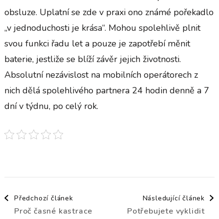
obsluze. Uplatní se zde v praxi ono známé pořekadlo
„v jednoduchosti je krása“. Mohou spolehlivě plnit
svou funkci řadu let a pouze je zapotřebí měnit
baterie, jestliže se blíží závěr jejich životnosti.
Absolutní nezávislost na mobilních operátorech z
nich dělá spolehlivého partnera 24 hodin denně a 7
dní v týdnu, po celý rok.
Navigace
Předchozí článek
Následující článek
Proč časné kastrace
Potřebujete vyklidit