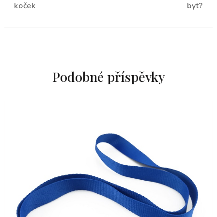
příspěvku
koček
byt?
Podobné příspěvky