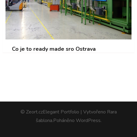
Co je to ready made sro Ostrava
© Zeort.cz
Elegant Portfolio | Vytvořeno
Rara
šablona
.Poháněno
WordPress
.