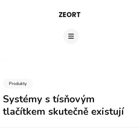
Přeskočit
ZEORT
na
obsah
(stiskněte
Enter)
Produkty
Systémy s tísňovým
tlačítkem skutečně existují