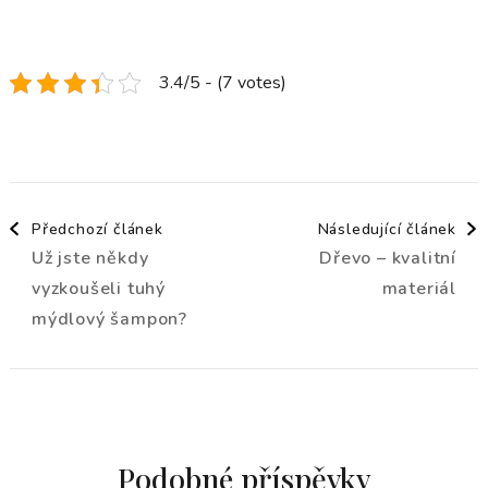
3.4/5 - (7 votes)
Navigace
Předchozí článek
Následující článek
Už jste někdy
Dřevo – kvalitní
příspěvku
vyzkoušeli tuhý
materiál
mýdlový šampon?
Podobné příspěvky