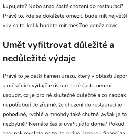
kupujete? Nebo snad časté chození do restaurací?
Právě to, kde se dokážete omezit, bude mít největší
vliv na to, kolik budete mít měsíčně peněz navíc.
Umět vyfiltrovat důležité a
nedůležité výdaje
Právě to je další kámen úrazu, který v oblasti úspor
a měsíčních výdajů existuje. Lidé často neumí
usoudit, co je pro ně skutečně důležité a co naopak
nepotřebují. Je zřejmé, že chození do restaurací je
pohodlně, rychlé a mnohdy také chutné, avšak je to
nezbytné? Nemáte čas si uvařit jídlo doma? Pokud
ano, pak myslete na to, že právě úsporou financí za