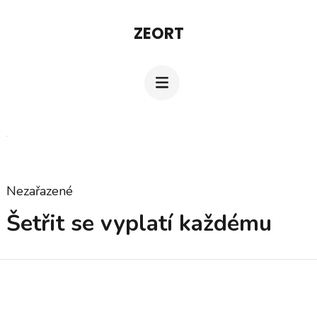
Přeskočit
ZEORT
na
obsah
(stiskněte
Enter)
Nezařazené
Šetřit se vyplatí každému