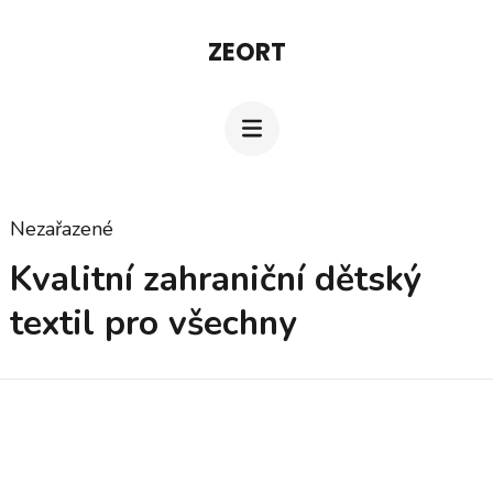
Přeskočit
ZEORT
na
obsah
(stiskněte
Enter)
Nezařazené
Kvalitní zahraniční dětský
textil pro všechny