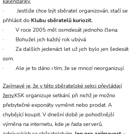
kalendáříky.
· Jestliže chce být sběratel organizován, stačí se
přihlásit do
Klubu sběratelů kuriozit.
· V roce 2005 měl osmdesát jednoho člena.
· Bohužel jich každý rok ubývá.
· Za dalších jedenáct let už jich bylo jen šedesát
osm.
· Ale je to dáno i tím, že se mnozí neorganizují.
Zajímavé je, že v této sběratelské sekci převládají
ženy.
KSK organizuje setkání, při nichž je možno
přebytečné exponáty vyměnit nebo prodat. A
chybějící koupit. V dnešní době je pohodlnější
výměna na internetu, kde je řada serverů,
zabývajících se sběratelstvím.
Jen pro zajímavost –