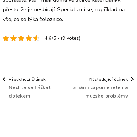
přesto, že je nesbírají. Specializují se, například na
vše, co se týká železnice.
4.6/5 - (9 votes)
Navigace
Předchozí článek
Následující článek
Nechte se hýčkat
S námi zapomenete na
příspěvku
dotekem
mužské problémy