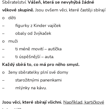
Sběratelství.
Vášeň, která se nevyhýbá žádné
věkové skupině.
Jsou ovšem věci, které častěji sbírají
o děti
– figurky z Kinder vajíček
– obaly od žvýkaček
o muži
– ti méně movití – autíčka
– ti úspěšnější – auta.
Každý sbírá to, co má pro něho smysl.
o ženy sběratelky plní své domy
– starožitnými panenkami
– mlýnky na kávu.
Jsou věci, které sbírají všichni.
Například, kartičkové