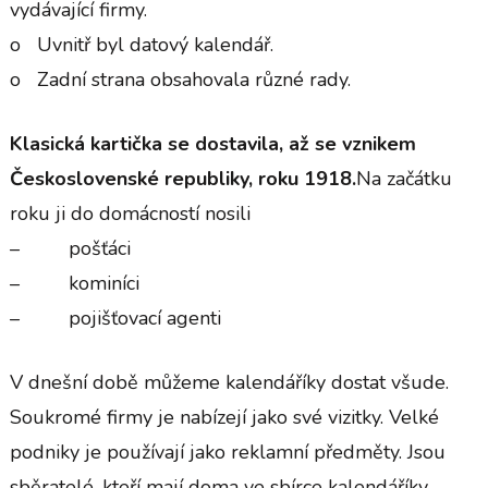
vydávající firmy.
o Uvnitř byl datový kalendář.
o Zadní strana obsahovala různé rady.
Klasická kartička se dostavila, až se vznikem
Československé republiky, roku 1918.
Na začátku
roku ji do domácností nosili
– pošťáci
– kominíci
– pojišťovací agenti
V dnešní době můžeme kalendáříky dostat všude.
Soukromé firmy je nabízejí jako své vizitky. Velké
podniky je používají jako reklamní předměty. Jsou
sběratelé, kteří mají doma ve sbírce kalendáříky,