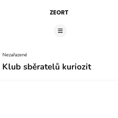
Přeskočit
ZEORT
na
obsah
(stiskněte
Enter)
Nezařazené
Klub sběratelů kuriozit