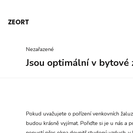
Přeskočit
na
ZEORT
obsah
(stiskněte
Enter)
Nezařazené
Jsou optimální v bytové
Pokud uvažujete o pořízení
venkovních žaluzi
budou krásně vyjímat. Pořiďte si je u nás a
nepustí přes okna dovnitř studený vzduch, v