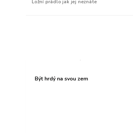
Ložní prádlo jak jej neznáte
příspěvku
Být hrdý na svou zem