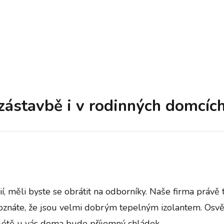
 zástavbě i v rodinných domcíc
í
, měli byste se obrátit na odborníky. Naše firma právě
 poznáte, že jsou velmi dobrým tepelným izolantem. Osvě
 létě u vás doma bude příjemný chládek.