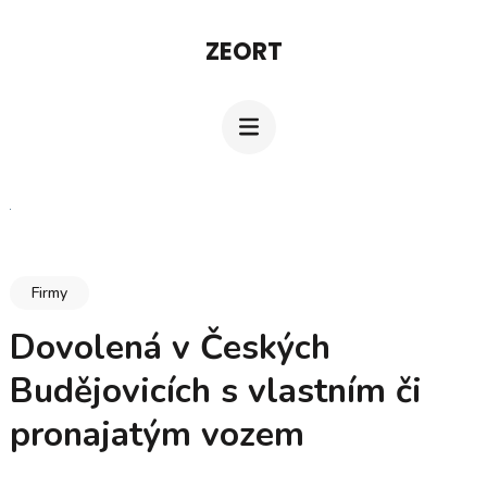
Přeskočit
ZEORT
na
obsah
(stiskněte
Enter)
Firmy
Dovolená v Českých
Budějovicích s vlastním či
pronajatým vozem