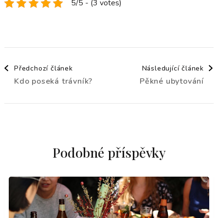
5/5 - (3 votes)
Navigace
Předchozí článek
Následující článek
Kdo poseká trávník?
Pěkné ubytování
příspěvku
Podobné příspěvky