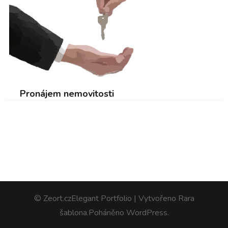
Pronájem nemovitosti
© Zeort.cz
Elegant Portfolio | Vytvořeno
Rara
šablona
.Poháněno
WordPress
.