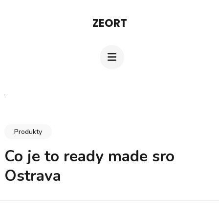
Přeskočit
ZEORT
na
obsah
(stiskněte
Enter)
Produkty
Co je to ready made sro
Ostrava