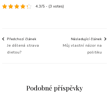
4.3/5 - (3 votes)
Navigace
Předchozí článek
Následující článek
Je dělená strava
Můj vlastní názor na
příspěvku
dietou?
politiku
Podobné příspěvky